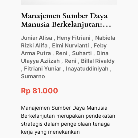
Manajemen Sumber Daya
Manusia Berkelanjutan:
Integrasi Kinerja, Etika dan
Juniar Alisa
,
Heny Fitriani
,
Nabiela
Inovasi
Rizki Alifa
,
Elmi Nurvianti
,
Feby
Arma Putra
,
Reni
,
Suharti
,
Dina
Ulayya Aziizah
,
Reni
,
Billal Rivaldy
,
Fitriani Yuniar
,
Inayatuddiniyah
,
Sumarno
Rp 81.000
Manajemen Sumber Daya Manusia
Berkelanjutan merupakan pendekatan
strategis dalam pengelolaan tenaga
kerja yang menekankan